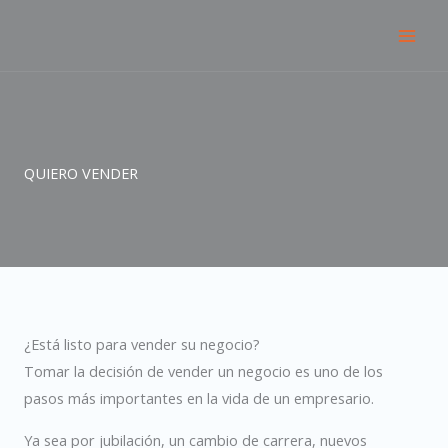
Skip
to
content
QUIERO VENDER
¿Está listo para vender su negocio?
Tomar la decisión de vender un negocio es uno de los
pasos más importantes en la vida de un empresario.
Ya sea por jubilación, un cambio de carrera, nuevos